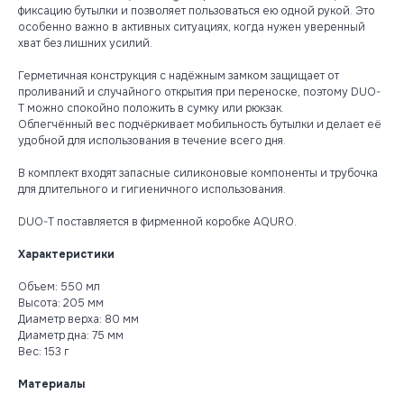
фиксацию бутылки и позволяет пользоваться ею одной рукой. Это
особенно важно в активных ситуациях, когда нужен уверенный
хват без лишних усилий.
Герметичная конструкция с надёжным замком защищает от
проливаний и случайного открытия при переноске, поэтому DUO-
T можно спокойно положить в сумку или рюкзак.
Облегчённый вес подчёркивает мобильность бутылки и делает её
удобной для использования в течение всего дня.
В комплект входят запасные силиконовые компоненты и трубочка
для длительного и гигиеничного использования.
DUO-T поставляется в фирменной коробке AQURO.
Характеристики
Объем: 550 мл
Высота: 205 мм
Диаметр верха: 80 мм
Диаметр дна: 75 мм
Вес: 153 г
Материалы