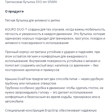
Тритановая бутылка 550 мл SPARK
О продукте
Лёгкая бутылка для активного ритма
AQURO DUO-T создана для тех случаев, когда важны мобильность,
лёгкость и уверенность в каждом движении. Это бутылка, которая
одинаково хорошо подходит для тренировок, прогулок, поездок и
активного повседневного использования.
Прочный корпус из тритана устойчив к ударам и падениям, при
этом остаётся лёгким и комфортным для ежедневного
использования. Внутренняя поверхность устойчива к запахам и
помогает сохранять чистый вкус напитков со временем — без
посторонних ароматов и привкусов.
Крышка DualFlow предлагает два способа питья — через удобную
трубочку или питьевое отверстие.
Трубочка особенно удобна в движении: чтобы сделать глоток, не
нужно запрокидывать голову — это делает использование
комфортным и безопасным во время ходьбы, тренировок или в
автомобиле.
Специальная конструкция ErgoGrip обеспечивает надёжную