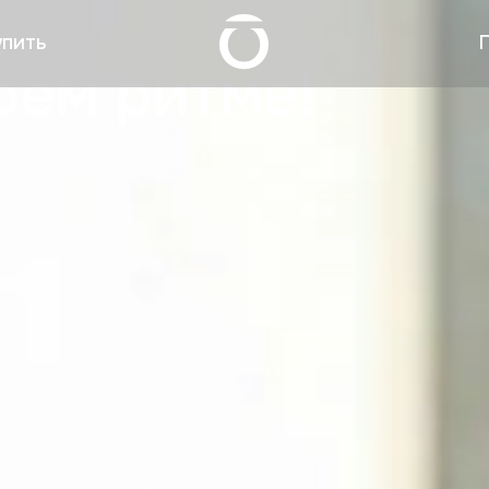
упить
воем ритме!