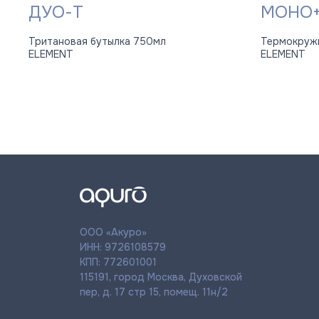
ДУО-Т
МОНО
Тритановая бутылка 750мл
Термокруж
ELEMENT
ELEMENT
ООО «Акуро»
ИНН: 9726108579
КПП: 772601001
115191, город Москва, Духовской
пер, д. 17 стр 15, помещ. 11н/2