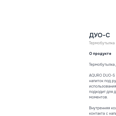
ДУО-С
Термобутылка
О продукте
Термобутылка 
AQURO DUO-S с
напиток под р
использования
подходит для 
моментов.
Внутренняя ко
контакта с нап