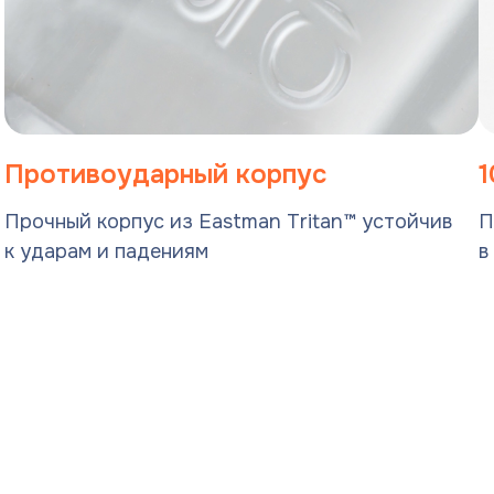
Противоударный корпус
1
Прочный корпус из Eastman Tritan™ устойчив
П
к ударам и падениям
в