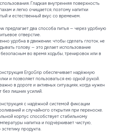
спользования. Гладкая внутренняя поверхность
пахам и легко очищается, поэтому напитки
тый и естественный вкус со временем.
ow предлагает два способа питья — через удобную
питьевое отверстие.
енно удобна в движении: чтобы сделать глоток, не
дывать голову — это делает использование
безопасным во время ходьбы, тренировок или в
онструкция ErgoGrip обеспечивает надёжную
лки и позволяет пользоваться ею одной рукой.
важно в дороге и активных ситуациях, когда нужен
т без лишних усилий.
онструкция с надёжной системой фиксации
роливаний и случайного открытия при переноске.
льной корпус способствует стабильному
мпературы напитка и подчёркивает чистую,
 эстетику продукта.