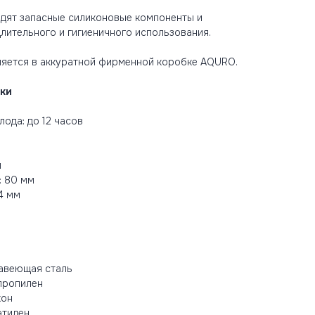
одят запасные силиконовые компоненты и
длительного и гигиеничного использования.
яется в аккуратной фирменной коробке AQURO.
ки
ода: до 12 часов
л
м
: 80 мм
4 мм
авеющая сталь
пропилен
кон
этилен